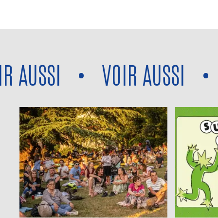
AUSSI
•
VOIR AUSSI
•
VO
Voir aussi