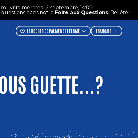
 mercredi 2 septembre, 14:00.
Informat
FERM
ns dans notre
Foire aux Questions
. Bel été !
LE ROCHER DE PALMER
EST FERMÉ
OUS GUETTE...?