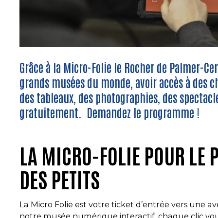
Grâce à la Micro-Folie
le Rocher de Palmer-
Cen
grands musées du monde, avoir accès à des 
des tableaux, des photographies, des spectacle
gratuitement. Demandez le programme !
LA MICRO-FOLIE POUR LE 
DES PETITS
La Micro Folie est votre ticket d’entrée vers une a
notre musée numérique interactif, chaque clic vous 