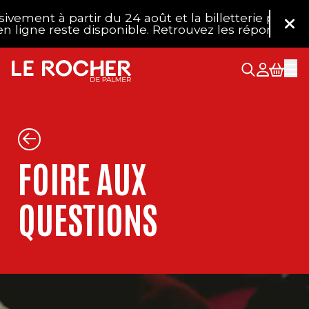
Aller au contenu principal
ent à partir du 24 août et la billetterie physique 
Fer
ligne reste disponible. Retrouvez les réponses à vo
FOIRE AUX
QUESTIONS