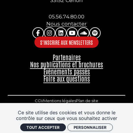
33152 Cenon
05.56.74.80.00
Nous contacter
S'INSCRIRE AUX NEWSLETTERS
Partenaires
Nos publications et brochures
Évènements passés
Foire aux questions
CGV
Mentions légales
Plan de site
Accessibilité : partiellement conforme
Ce site utilise des cookies et vous donne le
contrôle sur ceux que vous souhaitez activer
Politique de confidentialité
J'ai un code promo
TOUT ACCEPTER
PERSONNALISER
Retrouver vos commandes