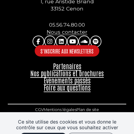
1, rue Aristide Briand
33152 Cenon
05.56.74.80.00
Nous contacter
S'INSCRIRE AUX NEWSLETTERS
Partenaires
Nos publications et brochures
Évènements passés
Foire aux questions
CGV
Mentions légales
Plan de site
Accessibilité : partiellement conforme
Ce site utilise des cookies et vous donne le
contrôle sur ceux que vous souhaitez activer
Politique de confidentialité
J'ai un code promo