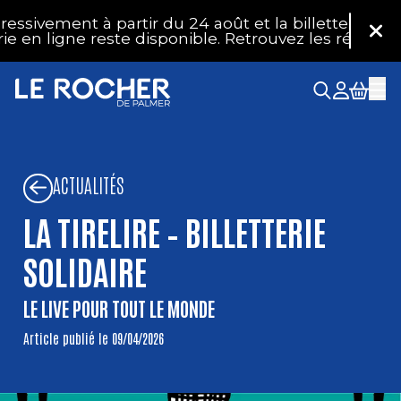
Aller au contenu principal
ment à partir du 24 août et la billetterie physique 
Fer
 ligne reste disponible. Retrouvez les réponses à v
ACTUALITÉS
LA TIRELIRE – BILLETTERIE
SOLIDAIRE
LE LIVE POUR TOUT LE MONDE
Article publié le 09/04/2026