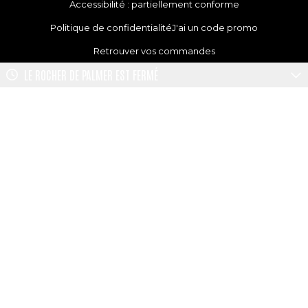
Accessibilité : partiellement conforme
Politique de confidentialité
J'ai un code promo
Retrouver vos commandes
LE ROCHER DE PALMER
EST FERMÉ