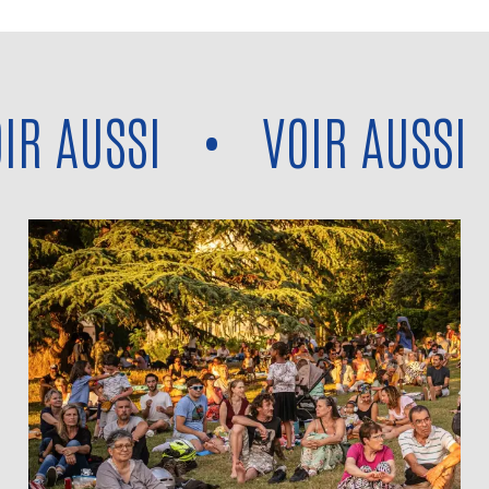
 AUSSI
•
VOIR AUSSI
•
Voir aussi