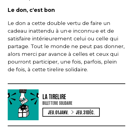
Le don, c'est bon
Le don a cette double vertu de faire un
cadeau inattendu à un·e inconnu·e et de
satisfaire intérieurement celui ou celle qui
partage. Tout le monde ne peut pas donner,
alors merci par avance à celles et ceux qui
pourront participer, une fois, parfois, plein
de fois, à cette tirelire solidaire.
LA TIRELIRE
BILLETTERIE SOLIDAIRE
DU
AU
JEUDI
JANVIER
JEUDI
DÉCEMBRE
JEU.
01
JANV.
JEU.
31
DÉC.