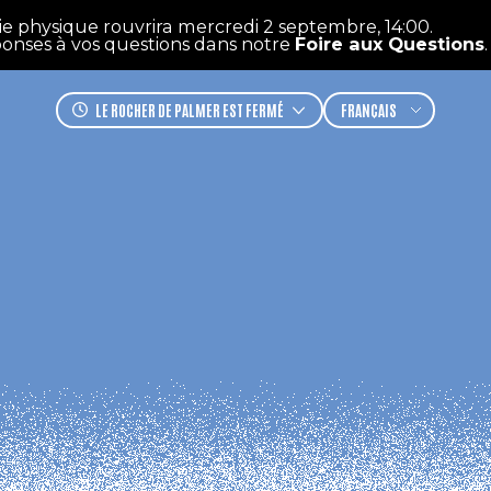
 physique rouvrira mercredi 2 septembre, 14:00.
onses à vos questions dans notre
Foire aux Questions
. Be
LE ROCHER DE PALMER
EST FERMÉ