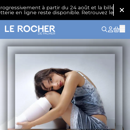
Aller au contenu principal
essivement à partir du 24 août et la billetterie ph
Fer
rie en ligne reste disponible. Retrouvez les répons