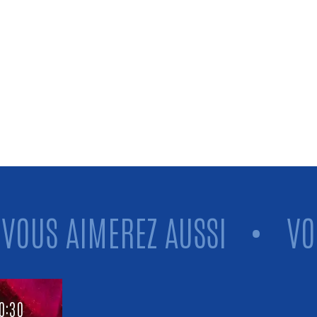
S AIMEREZ AUSSI
•
VOUS A
0:30