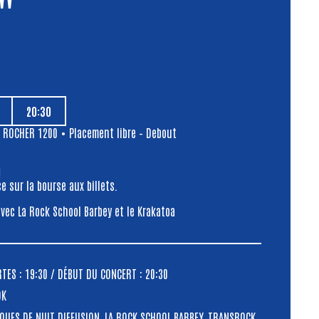
"
20:30
,
ROCHER 1200
• Placement libre – Debout
!
e sur la bourse aux billets.
vec La Rock School Barbey et le Krakatoa
ES : 19:30 / DÉBUT DU CONCERT : 20:30
OK
QUES DE NUIT DIFFUSION, LA ROCK SCHOOL BARBEY, TRANSROCK