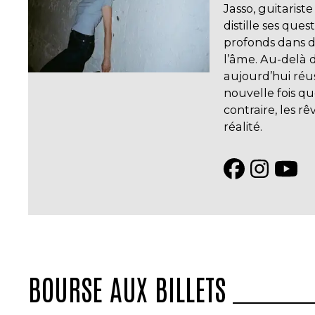
Jasso, guitaris
distille ses que
profonds dans d
l’âme. Au-delà d
aujourd’hui réus
nouvelle fois q
contraire, les r
réalité.
BOURSE AUX BILLETS