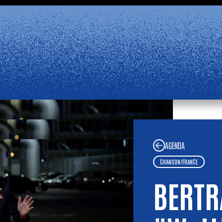
rcredi 2 septembre, 14:00.
Information
FERMETU
ans notre
Foire aux Questions
. Bel été !
LE ROCHER DE PALMER
EST FERMÉ
AGENDA
CHANSON
/
FRANCE
BERTR