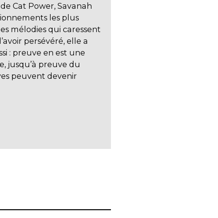
te de Cat Power, Savanah
stionnements les plus
es mélodies qui caressent
’avoir persévéré, elle a
si : preuve en est une
ue, jusqu’à preuve du
êves peuvent devenir