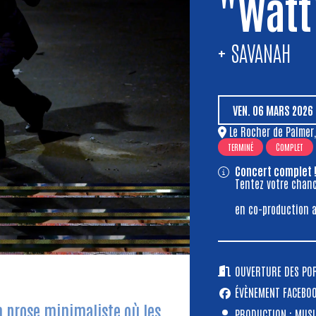
"Watt
+ SAVANAH
VEN.
06
MARS
2026
Le Rocher de Palmer
TERMINÉ
COMPLET
Concert complet 
Tentez votre chanc
en co-production a
OUVERTURE DES PORT
ÉVÈNEMENT FACEBO
n prose minimaliste où les
PRODUCTION : MUSI