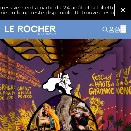
Aller au contenu principal
sivement à partir du 24 août et la billetterie phys
Fer
e en ligne reste disponible. Retrouvez les réponses