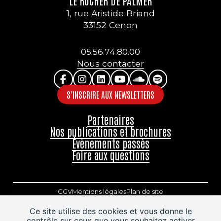
1, rue Aristide Briand
33152 Cenon
05.56.74.80.00
Nous contacter
S'INSCRIRE AUX NEWSLETTERS
Partenaires
Nos publications et brochures
Évènements passés
Foire aux questions
CGV
Mentions légales
Plan de site
Accessibilité : partiellement conforme
Ce site utilise des cookies et vous donne le
contrôle sur ceux que vous souhaitez activer