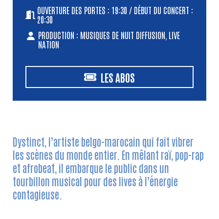
OUVERTURE DES PORTES : 19:30 / DÉBUT DU CONCERT :
20:30
PRODUCTION : MUSIQUES DE NUIT DIFFUSION, LIVE
NATION
LES ABOS
Dystinct, l’artiste belgo-marocain qui fait vibrer
les scènes du monde entier. En mêlant raï, pop-rap
et afrobeat, il embarque le public dans un
tourbillon musical pour des lives à l’énergie
contagieuse.