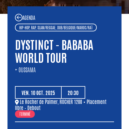
AGENDA
HIP-HOP, RAP, SLAM
/
REGGAE, DUB
/
BELGIQUE
/
MAROC
/
RAÏ
DYSTINCT - BABABA
WORLD TOUR
+ OUSSAMA
VEN.
10
OCT.
2025
20:30
Le Rocher de Palmer
,
ROCHER 1200
• Placement
libre – Debout
TERMINÉ