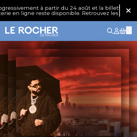
Aller au contenu principal
ment à partir du 24 août et la billetterie physique 
Fer
 ligne reste disponible. Retrouvez les réponses à v