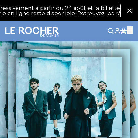
Aller au contenu principal
t à partir du 24 août et la billetterie physique ro
Fer
igne reste disponible. Retrouvez les réponses à vos 