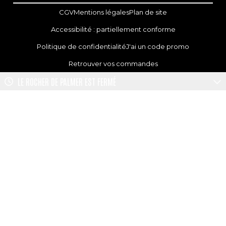
CGV
Mentions légales
Plan de site
Accessibilité : partiellement conforme
Politique de confidentialité
J'ai un code promo
Retrouver vos commandes
LE ROCHER DE PALMER
EST FERMÉ