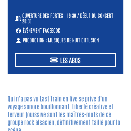
OUVERTURE DES PORTES : 19:30 / DÉBUT DU CONCERT :
20:30
ÉVÈNEMENT FACEBOOK
PRODUCTION : MUSIQUES DE NUIT DIFFUSION
LES ABOS
Qui n’a pas vu Last Train en live se prive d’un
voyage sonore bouillonnant. Liberté créative et
ferveur jouissive sont les maîtres-mots de ce
groupe rock alsacien, définitivement taillé pour la
scène.