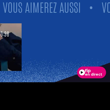
US AIMEREZ AUSSI
•
VOUS
20:30
fip
en direct