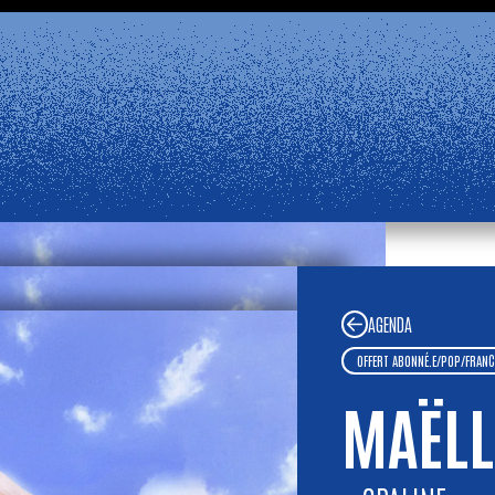
 mercredi 2 septembre, 14:00.
Informat
FERM
ns dans notre
Foire aux Questions
. Bel été !
LE ROCHER DE PALMER
EST FERMÉ
AGENDA
OFFERT ABONNÉ.E
/
POP
/
FRANC
MAËLL