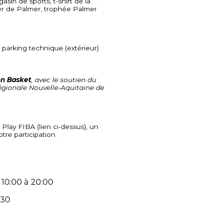
in de sports, t-shirt de la
er de Palmer, trophée Palmer
 parking technique (extérieur)
n Basket
, avec le soutien du
égionale Nouvelle-Aquitaine de
 Play FIBA (lien ci-dessus), un
tre participation.
e 10:00 à 20:00
:30