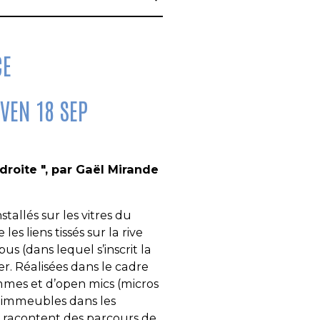
CE
 VEN 18 SEP
 droite ", par Gaël Mirande
tallés sur les vitres du
s liens tissés sur la rive
s (dans lequel s’inscrit la
r.
Réalisées dans le cadre
emmes et d’open mics (micros
s immeubles dans les
s racontent des parcours de