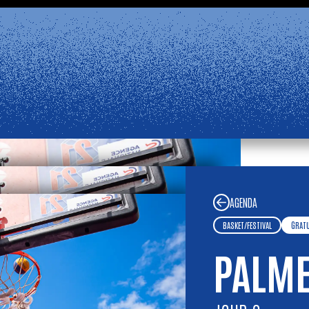
ira mercredi 2 septembre, 14:00.
Infor
F
tions dans notre
Foire aux Questions
. Bel été !
LE ROCHER DE PALMER
EST FERMÉ
AGENDA
BASKET
/
FESTIVAL
GRATU
PALME