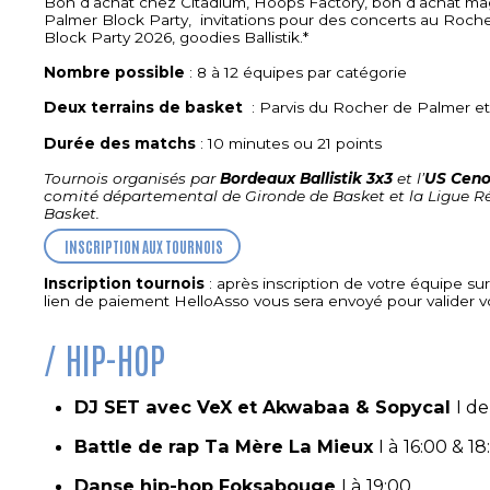
Bon d’achat chez Citadium, Hoops Factory, bon d’achat magas
Palmer Block Party, invitations pour des concerts au Roch
Block Party 2026, goodies Ballistik.*
Nombre possible
: 8 à 12 équipes par catégorie
Deux terrains de basket
: Parvis du Rocher de Palmer et
Durée des matchs
: 10 minutes ou 21 points
Tournois organisés par
Bordeaux Ballistik 3x3
et l’
US Ceno
comité départemental de Gironde de Basket et la Ligue R
Basket.
INSCRIPTION AUX TOURNOIS
Inscription tournois
:
après inscription de votre équipe sur
lien de paiement HelloAsso vous sera envoyé pour valider vo
HIP-HOP
DJ SET avec VeX et Akwabaa & Sopycal
I d
Battle de rap Ta Mère La Mieux
I à 16:00 & 18
Danse hip-hop Foksabouge
I à 19:00