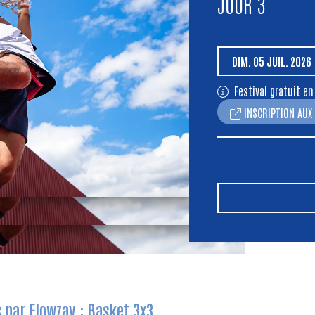
JOUR 3
DIM.
05
JUIL.
2026
Festival gratuit en
INSCRIPTION AUX
 par Flowzay : Basket 3x3,