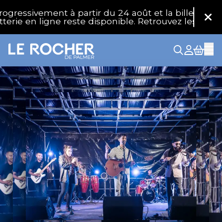
Aller au contenu principal
vement à partir du 24 août et la billetterie physiq
Fer
en ligne reste disponible. Retrouvez les réponses à