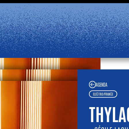
 mercredi 2 septembre, 14:00.
Informat
FERM
ns dans notre
Foire aux Questions
. Bel été !
LE ROCHER DE PALMER
EST FERMÉ
AGENDA
ELECTRO
/
FRANCE
THYLA