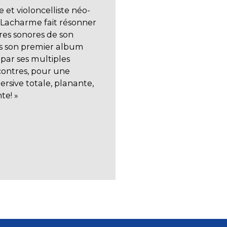
e et violoncelliste néo-
e Lacharme fait résonner
res sonores de son
s son premier album
é par ses multiples
contres, pour une
rsive totale, planante,
te! »