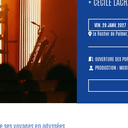
+ CÉCILE LAC
VEN.
29
JANV.
2027
Le Rocher de Palmer
OUVERTURE DES PORT
PRODUCTION : MUSI
 ses voyages en odyssées