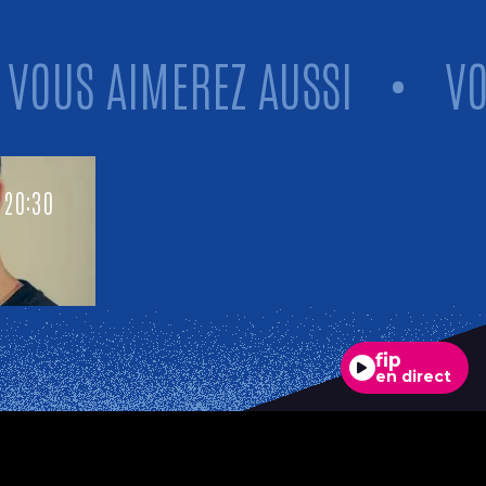
US AIMEREZ AUSSI
•
VOUS 
 20:30
fip
en direct