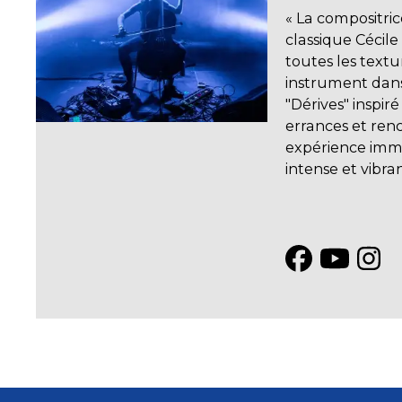
« La compositric
classique Cécil
toutes les textu
instrument dan
"Dérives" inspir
errances et ren
expérience imme
intense et vibran