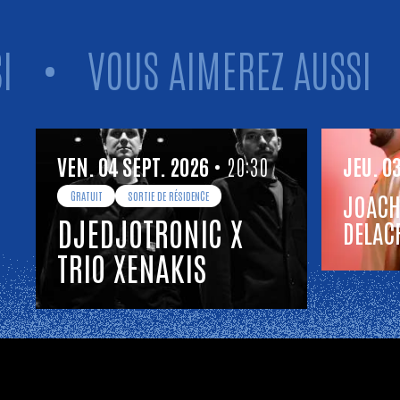
•
VOUS AIMEREZ AUSSI
•
Vous aimerez aussi
VENDREDI
SEPTEMBRE
JEUDI
VEN.
04
SEPT.
2026
• 20:30
JEU.
0
GRATUIT
SORTIE DE RÉSIDENCE
JOACH
DJEDJOTRONIC X
DELAC
TRIO XENAKIS