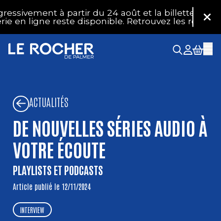
Aller au contenu principal
ment à partir du 24 août et la billetterie physique
Fer
 ligne reste disponible. Retrouvez les réponses à v
ACTUALITÉS
DE NOUVELLES SÉRIES AUDIO À
VOTRE ÉCOUTE
PLAYLISTS ET PODCASTS
Article publié le 12/11/2024
INTERVIEW