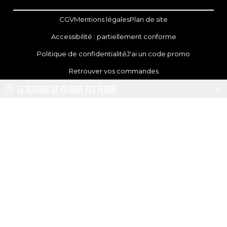
CGV
Mentions légales
Plan de site
Accessibilité : partiellement conforme
Politique de confidentialité
J'ai un code promo
Retrouver vos commandes
LE ROCHER DE PALMER
EST FERMÉ