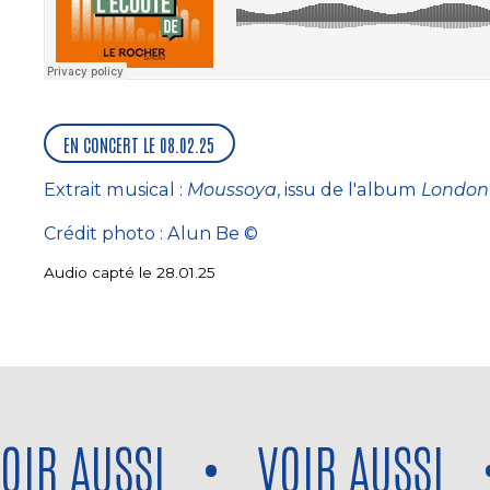
EN CONCERT LE 08.02.25
Extrait musical :
Moussoya
, issu de l'album
London
Crédit photo : Alun Be ©
Audio capté le 28.01.25
R AUSSI
•
VOIR AUSSI
•
Voir aussi