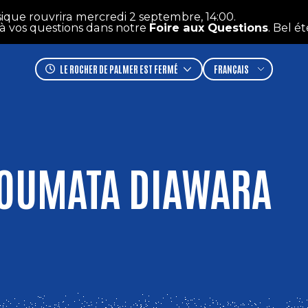
ouvrira mercredi 2 septembre, 14:00.
I
questions dans notre
Foire aux Questions
. Bel été !
LE ROCHER DE PALMER
EST FERMÉ
ATOUMATA DIAWARA