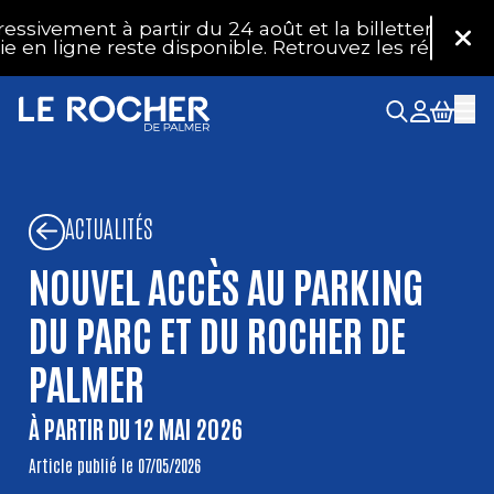
Aller au contenu principal
nt à partir du 24 août et la billetterie physique r
Fer
igne reste disponible. Retrouvez les réponses à vos
ACTUALITÉS
NOUVEL ACCÈS AU PARKING
DU PARC ET DU ROCHER DE
PALMER
À PARTIR DU 12 MAI 2026
Article publié le 07/05/2026