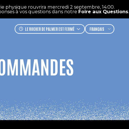
ie physique rouvrira mercredi 2 septembre, 14:00.
ponses à vos questions dans notre
Foire aux Questions
. 
LE ROCHER DE PALMER
EST FERMÉ
COMMANDES