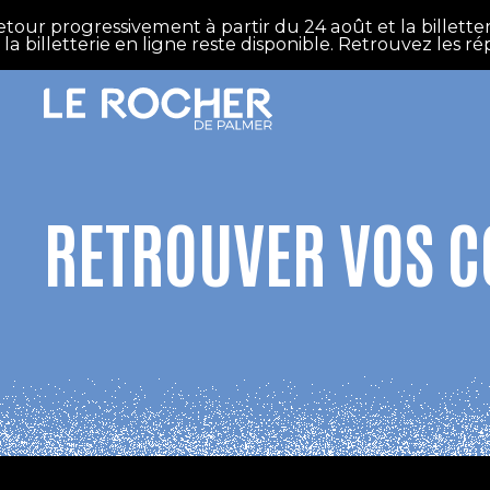
Aller au contenu principal
our progressivement à partir du 24 août et la billetter
 billetterie en ligne reste disponible. Retrouvez les ré
RETROUVER VOS 