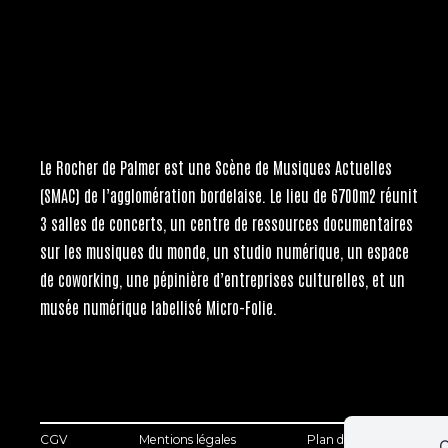
Le Rocher de Palmer
est une Scène de Musiques Actuelles
(SMAC) de l’agglomération bordelaise. Le lieu de 6700m2 réunit
3 salles de concerts, un centre de ressources documentaires
sur les musiques du monde, un studio numérique, un espace
de coworking, une pépinière d’entreprises culturelles, et un
musée numérique labellisé Micro-Folie.
CGV
Mentions légales
Plan de site
C