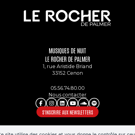
MUSIQUES DE NUIT
LE ROCHER DE PALMER
1, rue Aristide Briand
33152 Cenon
05.56.74.80.00
Nous contacter
S'INSCRIRE AUX NEWSLETTERS
Accessibilité : partiellement conforme
Politique de confidentialité
e site utilise des cookies et vous donne le contrôle sur ce