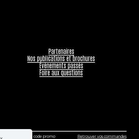
Partenaires
Nos publications et brochures
Évènements passés
Foire aux questions
J'ai un code promo
Retrouver vos commandes
ux