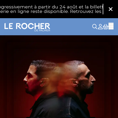
Aller au contenu principal
ement à partir du 24 août et la billetterie physiqu
Fer
n ligne reste disponible. Retrouvez les réponses à 