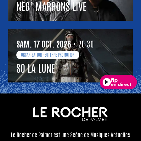
NEG’ MARRONS LIVE
SAMEDI
OCTOBRE
SAM.
17
OCT.
2026
• 20:30
ORGANISATION : EUTERPE PROMOTION
SO LA LUNE
fip
en direct
Le Rocher de Palmer
est une Scène de Musiques Actuelles