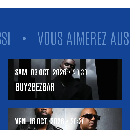
•
VOUS AIMEREZ AUSSI
Vous aimerez aussi
SAMEDI
OCTOBRE
SAM.
03
OCT.
2026
• 20:30
GUY2BEZBAR
VENDREDI
OCTOBRE
VEN.
16
OCT.
2026
• 20:30