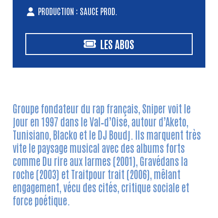
PRODUCTION : SAUCE PROD.
LES ABOS
Groupe fondateur du rap français, Sniper voit le
jour en 1997 dans le Val‑d’Oise, autour d’Aketo,
Tunisiano, Blacko et le DJ Boudj. Ils marquent très
vite le paysage musical avec des albums forts
comme Du rire aux larmes (2001), Gravédans la
roche (2003) et Traitpour trait (2006), mêlant
engagement, vécu des cités, critique sociale et
force poétique.