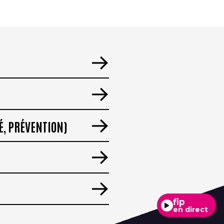
É, PRÉVENTION)
fip
en direct