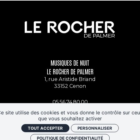
MUSIQUES DE NUIT
LE ROCHER DE PALMER
1, rue Aristide Briand
33152 Cenon
05.56.74.80.00
Nous contacter
e site utilise des cookies et vous donne le contrôle sur ce
que vous souhaitez activer
S'INSCRIRE AUX NEWSLETTERS
TOUT ACCEPTER
PERSONNALISER
POLITIQUE DE CONFIDENTIALITÉ