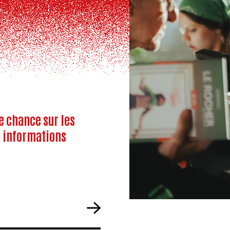
e chance sur les
s informations