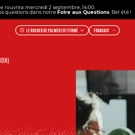
uvrira mercredi 2 septembre, 14:00.
In
uestions dans notre
Foire aux Questions
. Bel été !
LE ROCHER DE PALMER
EST FERMÉ
TION)